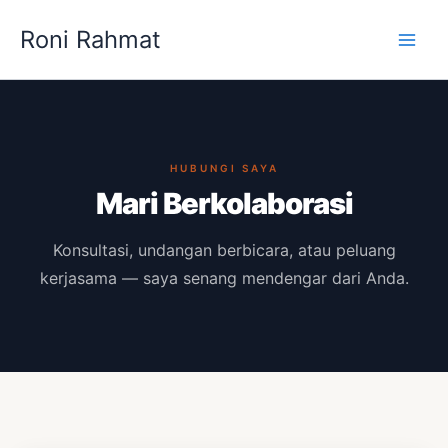
Lewati
Roni Rahmat
ke
konten
HUBUNGI SAYA
Mari Berkolaborasi
Konsultasi, undangan berbicara, atau peluang
kerjasama — saya senang mendengar dari Anda.